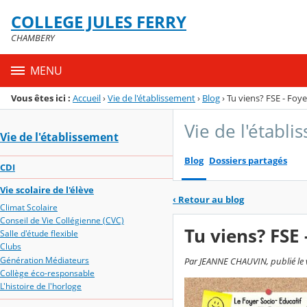
Panneau de gestion des cookies
COLLEGE JULES FERRY
Menu de la rubrique
Contenu
CHAMBERY
MENU
Vous êtes ici :
Accueil
›
Vie de l'établissement
›
Blog
›
Tu viens? FSE - Foye
Vie de l'établ
Vie de l'établissement
Blog
Dossiers partagés
CDI
Vie scolaire de l'élève
‹
Retour au blog
Climat Scolaire
Conseil de Vie Collégienne (CVC)
Tu viens? FSE 
Salle d'étude flexible
Clubs
Génération Médiateurs
Par JEANNE CHAUVIN, publié le v
Collège éco-responsable
L'histoire de l'horloge