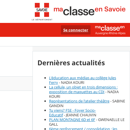
Se connecter
Dernières actualités
L'éducation aux médias au collège Jules
Ferry
- NADIA KOURI
La cellule, un objet en trois dimensions :
exposition de maquettes au CDI
- NADIA
KOURI
Représentations de l'atelier théâtre
- SABINE
GANDIN
Tu viens? FSE - Foyer Socio-
Educatif
- JEANNE CHAUVIN
PLAN MONTAGNE 6D et 6F
- GWENAELLE LE
GALL
6ème renforcement / consolidation : les