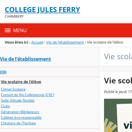
Panneau de gestion des cookies
COLLEGE JULES FERRY
Menu de la rubrique
Contenu
CHAMBERY
MENU
Vous êtes ici :
Accueil
›
Vie de l'établissement
›
Vie scolaire de l'élève
Vie scol
Vie de l'établissement
CDI
Vie sco
Vie scolaire de l'élève
Climat Scolaire
Publié le jeudi 1
Conseil de Vie Collégienne (CVC)
Salle d'étude flexible
Clubs
Génération Médiateurs
Collège éco-responsable
L'histoire de l'horloge