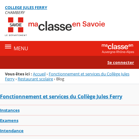
Panneau de gestion des cookies
COLLEGE JULES FERRY
Menu de la rubrique
Contenu
CHAMBERY
MENU
Se connecter
Vous êtes ici :
Accueil
›
Fonctionnement et services du Collège Jules
Ferry
›
Restaurant scolaire
›
Blog
Fonctionnement et services du Collège Jules Ferry
Instances
Examens
Intendance