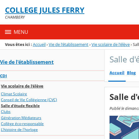
Panneau de gestion des cookies
COLLEGE JULES FERRY
Menu de la rubrique
Contenu
CHAMBERY
MENU
Vous êtes ici :
Accueil
›
Vie de l'établissement
›
Vie scolaire de l'élève
›
Sal
Salle d'
Vie de l'établissement
Accueil
Blog
CDI
Vie scolaire de l'élève
Climat Scolaire
Salle d
Conseil de Vie Collégienne (CVC)
Salle d'étude flexible
Publié le dimanc
Clubs
Génération Médiateurs
Collège éco-responsable
L'histoire de l'horloge