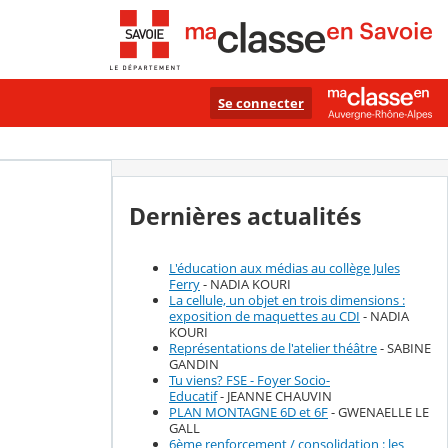
Se connecter
Dernières actualités
L'éducation aux médias au collège Jules
Ferry
- NADIA KOURI
La cellule, un objet en trois dimensions :
exposition de maquettes au CDI
- NADIA
KOURI
Représentations de l'atelier théâtre
- SABINE
GANDIN
Tu viens? FSE - Foyer Socio-
Educatif
- JEANNE CHAUVIN
PLAN MONTAGNE 6D et 6F
- GWENAELLE LE
GALL
6ème renforcement / consolidation : les