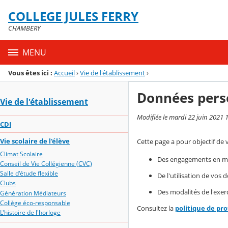
Panneau de gestion des cookies
COLLEGE JULES FERRY
Menu de la rubrique
Contenu
CHAMBERY
MENU
Vous êtes ici :
Accueil
›
Vie de l'établissement
›
Données pers
Vie de l'établissement
Modifiée le mardi 22 juin 2021 
CDI
Vie scolaire de l'élève
Cette page a pour objectif de 
Climat Scolaire
Des engagements en mat
Conseil de Vie Collégienne (CVC)
Salle d'étude flexible
De l'utilisation de vos
Clubs
Des modalités de l'exerc
Génération Médiateurs
Collège éco-responsable
Consultez la
politique de pr
L'histoire de l'horloge