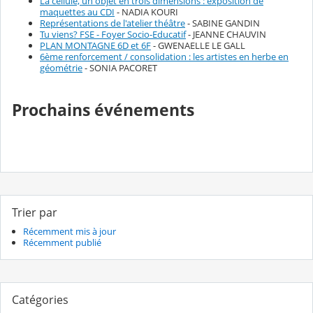
La cellule, un objet en trois dimensions : exposition de
maquettes au CDI
- NADIA KOURI
Représentations de l'atelier théâtre
- SABINE GANDIN
Tu viens? FSE - Foyer Socio-Educatif
- JEANNE CHAUVIN
PLAN MONTAGNE 6D et 6F
- GWENAELLE LE GALL
6ème renforcement / consolidation : les artistes en herbe en
géométrie
- SONIA PACORET
Prochains événements
Trier par
Récemment mis à jour
Récemment publié
Catégories