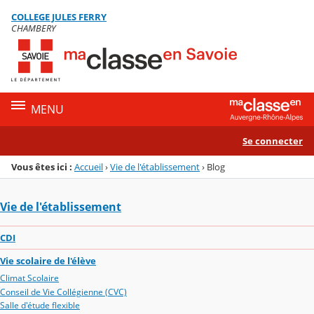
Panneau de gestion des cookies
COLLEGE JULES FERRY
Menu de la rubrique
Contenu
CHAMBERY
MENU
Se connecter
Vous êtes ici :
Accueil
›
Vie de l'établissement
›
Blog
Vie de l'établissement
CDI
Vie scolaire de l'élève
Climat Scolaire
Conseil de Vie Collégienne (CVC)
Salle d'étude flexible