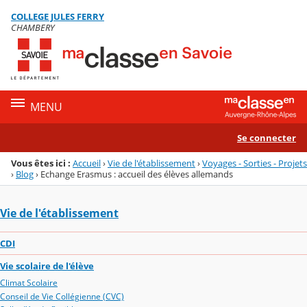
Panneau de gestion des cookies
COLLEGE JULES FERRY
Menu de la rubrique
Contenu
CHAMBERY
MENU
Se connecter
Vous êtes ici :
Accueil
›
Vie de l'établissement
›
Voyages - Sorties - Projets
›
Blog
›
Echange Erasmus : accueil des élèves allemands
Vie de l'établissement
CDI
Vie scolaire de l'élève
Climat Scolaire
Conseil de Vie Collégienne (CVC)