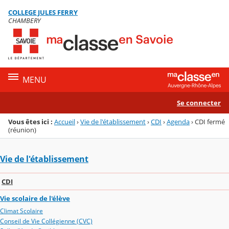
Panneau de gestion des cookies
COLLEGE JULES FERRY
Menu de la rubrique
Contenu
CHAMBERY
MENU
Se connecter
Vous êtes ici :
Accueil
›
Vie de l'établissement
›
CDI
›
Agenda
›
CDI fermé
(réunion)
Vie de l'établissement
CDI
Vie scolaire de l'élève
Climat Scolaire
Conseil de Vie Collégienne (CVC)