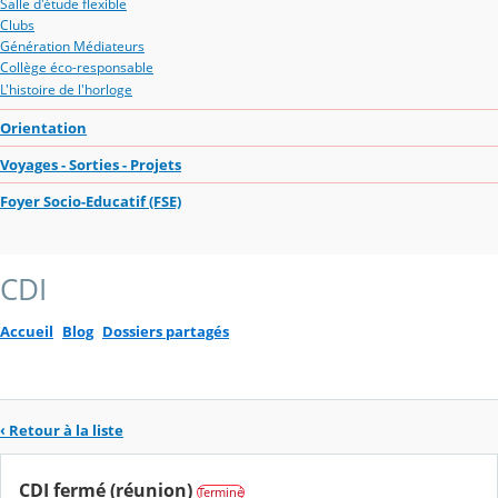
Salle d'étude flexible
Clubs
Génération Médiateurs
Collège éco-responsable
L'histoire de l'horloge
Orientation
Voyages - Sorties - Projets
Foyer Socio-Educatif (FSE)
CDI
Accueil
Blog
Dossiers partagés
‹ Retour à la liste
CDI fermé (réunion)
Terminé