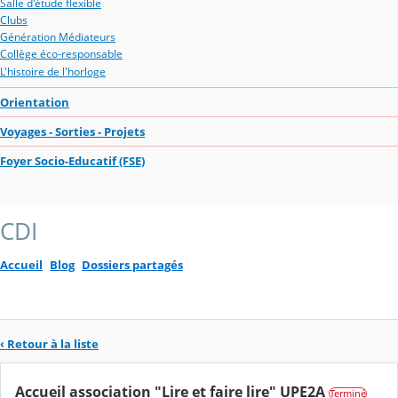
Salle d'étude flexible
Clubs
Génération Médiateurs
Collège éco-responsable
L'histoire de l'horloge
Orientation
Voyages - Sorties - Projets
Foyer Socio-Educatif (FSE)
CDI
Accueil
Blog
Dossiers partagés
‹ Retour à la liste
Accueil association "Lire et faire lire" UPE2A
Terminé