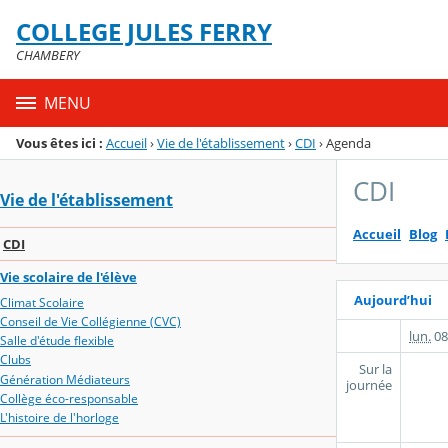
Panneau de gestion des cookies
COLLEGE JULES FERRY
Menu de la rubrique
Contenu
CHAMBERY
MENU
Vous êtes ici :
Accueil
›
Vie de l'établissement
›
CDI
›
Agenda
CDI
Vie de l'établissement
Accueil
Blog
CDI
Vie scolaire de l'élève
Aujourd’hui
Climat Scolaire
Conseil de Vie Collégienne (CVC)
lun.
08
Salle d'étude flexible
Clubs
Sur la
Génération Médiateurs
journée
Collège éco-responsable
L'histoire de l'horloge